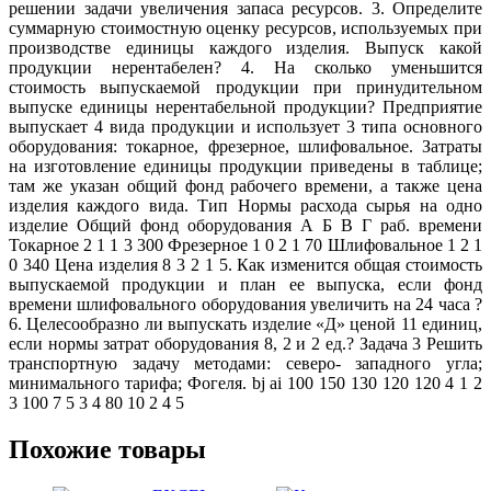
решении задачи увеличения запаса ресурсов. 3. Определите
суммарную стоимостную оценку ресурсов, используемых при
производстве единицы каждого изделия. Выпуск какой
продукции нерентабелен? 4. На сколько уменьшится
стоимость выпускаемой продукции при принудительном
выпуске единицы нерентабельной продукции? Предприятие
выпускает 4 вида продукции и использует 3 типа основного
оборудования: токарное, фрезерное, шлифовальное. Затраты
на изготовление единицы продукции приведены в таблице;
там же указан общий фонд рабочего времени, а также цена
изделия каждого вида. Тип Нормы расхода сырья на одно
изделие Общий фонд оборудования А Б В Г раб. времени
Токарное 2 1 1 3 300 Фрезерное 1 0 2 1 70 Шлифовальное 1 2 1
0 340 Цена изделия 8 3 2 1 5. Как изменится общая стоимость
выпускаемой продукции и план ее выпуска, если фонд
времени шлифовального оборудования увеличить на 24 часа ?
6. Целесообразно ли выпускать изделие «Д» ценой 11 единиц,
если нормы затрат оборудования 8, 2 и 2 ед.? Задача 3 Решить
транспортную задачу методами: северо- западного угла;
минимального тарифа; Фогеля. bj ai 100 150 130 120 120 4 1 2
3 100 7 5 3 4 80 10 2 4 5
Похожие товары