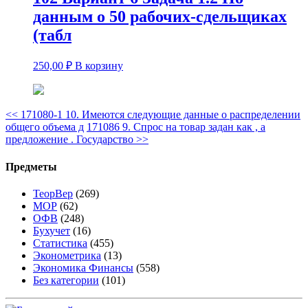
данным о 50 рабочих-сдельщиках
(табл
250,00
₽
В корзину
<<
171080-1 10. Имеются следующие данные о распределении
общего объема д
171086 9. Спрос на товар задан как , а
предложение . Государство
>>
Предметы
ТеорВер
(269)
МОР
(62)
ОФВ
(248)
Бухучет
(16)
Статистика
(455)
Эконометрика
(13)
Экономика Финансы
(558)
Без категории
(101)