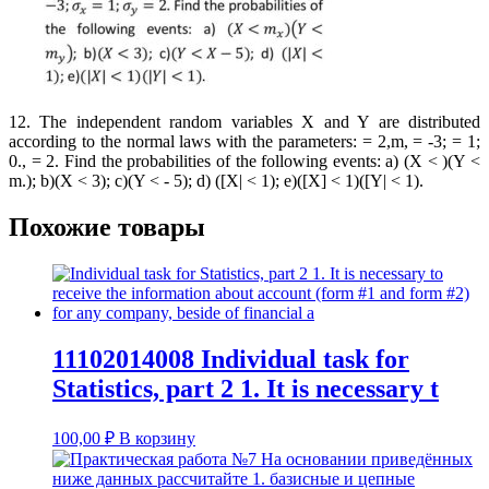
12. The independent random variables X and Y are distributed
according to the normal laws with the parameters: = 2,m, = -3; = 1;
0., = 2. Find the probabilities of the following events: a) (X < )(Y <
m.); b)(X < 3); c)(Y < - 5); d) ([X| < 1); e)([X] < 1)([Y| < 1).
Похожие товары
11102014008 Individual task for
Statistics, part 2 1. It is necessary t
100,00
₽
В корзину