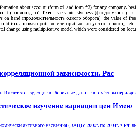
he information about account (form #1 and form #2) for any company, besi
stment (фондоотдача), fixed assets intensiveness (фондоемкость). b. 
 on hand (продолжительность одного оборота), the value of free 
profit (балансовая прибыль или прибыль до уплаты налога), return 
e total change using multiplicative model which were considered on lect
 корреляционной зависимости. Рас
истическое изучение вариации цен Имею