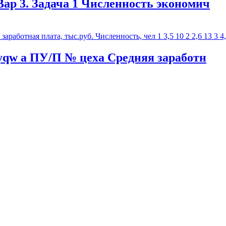
Вар 3. Задача 1 Численность экономич
yqw а ПУ/П № цеха Средняя заработн
ость экономич
11102014009 Вариант 24 Тема: статистическое и