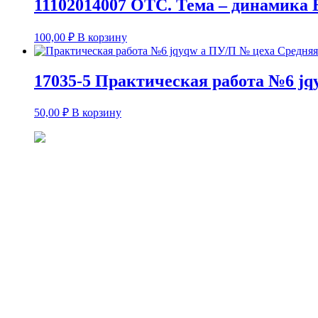
11102014007 ОТС. Тема – динамика 
100,00
₽
В корзину
17035-5 Практическая работа №6 jq
50,00
₽
В корзину
<<
11102014007 ОТС. Тема – динамика Вар 3. Задача 1 Численн
Предметы
ТеорВер
(269)
МОР
(62)
ОФВ
(248)
Бухучет
(16)
Статистика
(455)
Эконометрика
(13)
Экономика Финансы
(558)
Без категории
(101)