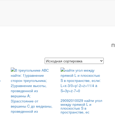
П
29092010029 найти угол
между прямой L и
плоскостью S в
пространстве, ес