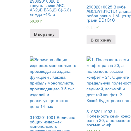
29092010020 В
треугольнике АВС
29092010025 В кубе
А(-2,4) В(-6,2) С(-6,8)
ABCDA1B1C1D1 длина
лямда =1/5 а
ребра равна 1,М-цент
грани DD1C1C
50,00
₽
50,00
₽
В корзину
В корзину
31032011002 1.
Полезность семи конф
31032011001 Величина
равна 20, а полезност
общих издержек
восьми конф
монопольного
производства задана