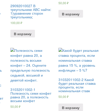
50,00
₽
29092010027 В
треугольнике АВС найти:
р
1)уравнение сторон
В корзину
треугольника;
100,00
₽
В корзину
31032011002-2 Какой
будет реальная ставка
процента, если
31032011002-1
номинальная ставк
Полезность семи конфет
равна 20, а полезность
50,00
₽
ет
восьми конфет
ь
50,00
₽
В корзину