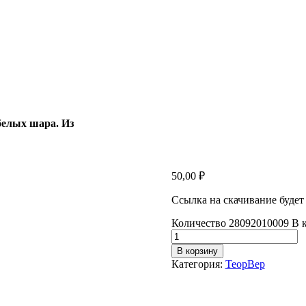
белых шара. Из
50,00
₽
Ссылка на скачивание будет
Количество 28092010009 В к
В корзину
Категория:
ТеорВер