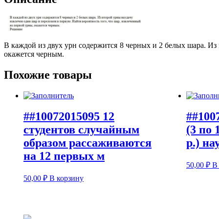
В каждой из двух урн содержится 8 черных и 2 белых шара. Из
окажется черным.
Похожие товары
##10072015095 12
##100
студентов случайным
(3 по 
образом рассаживаются
р.) на
на 12 первых м
50,00
₽
В
50,00
₽
В корзину