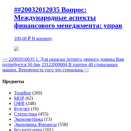
##20032012035 Вопрос:
Международные аспекты
финансового менеджмента: управ
100,00
₽
В корзину
<<
22092010035 1. Для окраски летнего дачного домика Вам
потребуется 50 бан
23122009004 В партии 40 стиральных
машин. Вероятность того что стиральна
>>
Предметы
ТеорВер
(269)
МОР
(62)
ОФВ
(248)
Бухучет
(16)
Статистика
(455)
Эконометрика
(13)
Экономика Финансы
(558)
Без категории
(101)