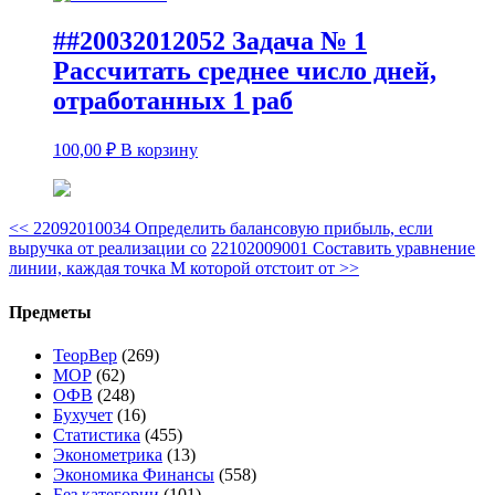
##20032012052 Задача № 1
Рассчитать среднее число дней,
отработанных 1 раб
100,00
₽
В корзину
<<
22092010034 Определить балансовую прибыль, если
выручка от реализации со
22102009001 Составить уравнение
линии, каждая точка М которой отстоит от
>>
Предметы
ТеорВер
(269)
МОР
(62)
ОФВ
(248)
Бухучет
(16)
Статистика
(455)
Эконометрика
(13)
Экономика Финансы
(558)
Без категории
(101)