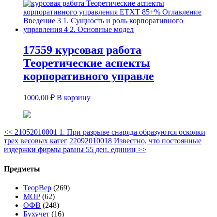
17559 курсовая работа
Теоретические аспекты
корпоративного управле
1000,00
₽
В корзину
<<
21052010001 1. При разрыве снаряда образуются осколки
трех весовых катег
22092010018 Известно, что постоянные
издержки фирмы равны 55 ден. единиц
>>
Предметы
ТеорВер
(269)
МОР
(62)
ОФВ
(248)
Бухучет
(16)