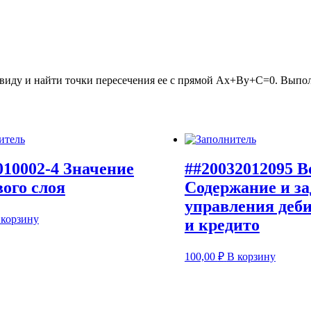
 виду и найти точки пересечения ее с прямой Ах+Ву+С=0. Вып
010002-4 Значение
##20032012095 В
вого слоя
Содержание и з
управления деб
 корзину
и кредито
100,00
₽
В корзину