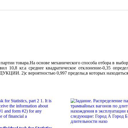
обследование
качества
поступившей
па
партии товара.На основе механического способа отбора в выбор
тавил 10,8 кг.а среднее квадратическое отклонение-0,35
с вероятностью 0,997 пределы,в которых находиться средн