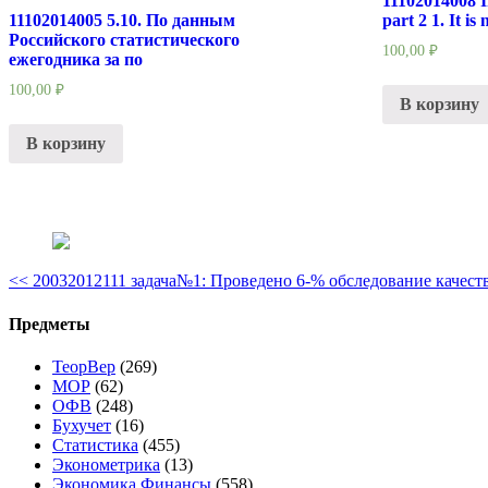
11102014008 In
11102014005 5.10. По данным
part 2 1. It is
Российского статистического
100,00
₽
ежегодника за по
100,00
₽
В корзину
В корзину
<<
20032012111 задача№1: Проведено 6-% обследование качест
Предметы
ТеорВер
(269)
МОР
(62)
ОФВ
(248)
Бухучет
(16)
Статистика
(455)
Эконометрика
(13)
Экономика Финансы
(558)