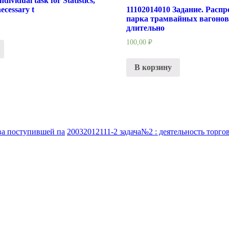
dividual task for Statistics,
 necessary t
11102014010 Задание. Распр
парка трамвайных вагонов
длительно
100,00
₽
В корзину
ва поступившей па
20032012111-2 задача№2 : деятельность торго