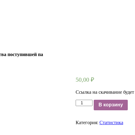
ства поступившей па
50,00
₽
Ссылка на скачивание будет
Количество
В корзину
20032012111-
1
задача№1:
Категория:
Статистика
Проведено
6-
%