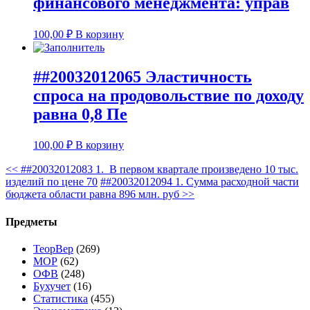
финансового менеджмента: управ
100,00
₽
В корзину
##20032012065 Эластичность
спроса на продовольствие по доходу
равна 0,8 Пе
100,00
₽
В корзину
<<
##20032012083 1. В первом квартале произведено 10 тыс.
изделий по цене 70
##20032012094 1. Сумма расходной части
бюджета области равна 896 млн. руб
>>
Предметы
ТеорВер
(269)
МОР
(62)
ОФВ
(248)
Бухучет
(16)
Статистика
(455)