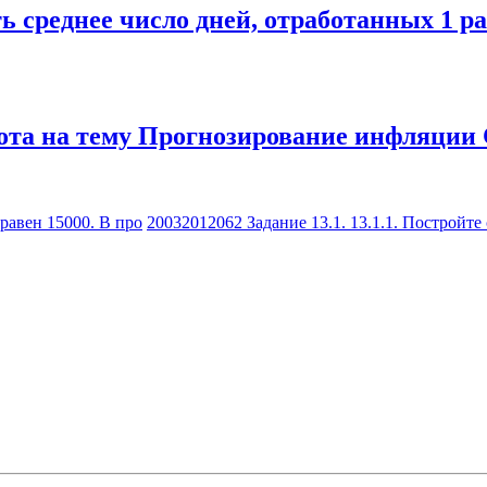
ь среднее число дней, отработанных 1 р
бота на тему Прогнозирование инфляции
равен 15000. В про
20032012062 Задание 13.1. 13.1.1. Постройте