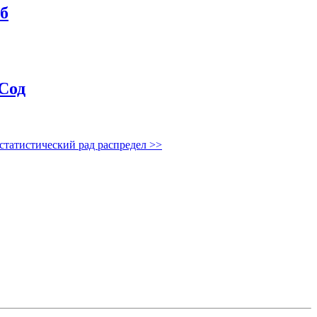
аб
 Сод
 статистический рад распредел
>>