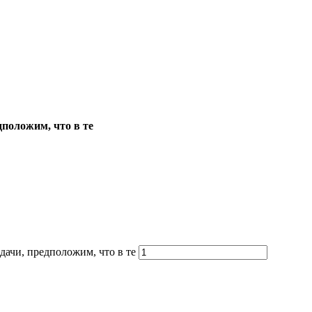
дположим, что в те
дачи, предположим, что в те