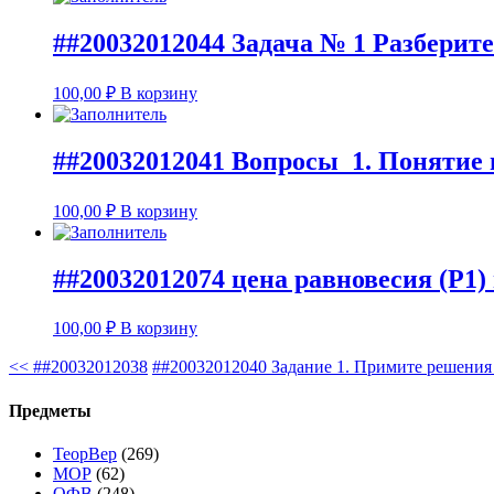
##20032012044 Задача № 1 Разберит
100,00
₽
В корзину
##20032012041 Вопросы 1. Понятие 
100,00
₽
В корзину
##20032012074 цена равновесия (Р1)
100,00
₽
В корзину
<<
##20032012038
##20032012040 Задание 1. Примите решения
Предметы
ТеорВер
(269)
МОР
(62)
ОФВ
(248)