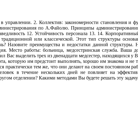
в управлении. 2. Коллектив: закономерности становления и ф
инистрирования по А.Файолю. Принципы администрирования: 1
раведливость 12. Устойчивость персонала 13. 14. Корпоративн
традиционной или классической. Этот тип структуры основ
чь? Назовите преимущества и недостатки данной структуры. Н
ия. Место работы: больница, медсестринская служба. Ваша до
ил Вас выделить трех из двенадцати медсестер, находящихся у Ва
ота, которую им предстоит выполнять, хорошо им знакома и не
я практически тем же, что они делают на своем постоянном раб
человек в течение нескольких дней не повлияет на эффекти
другом отделении? Какими методами Вы будете решать эту задачу