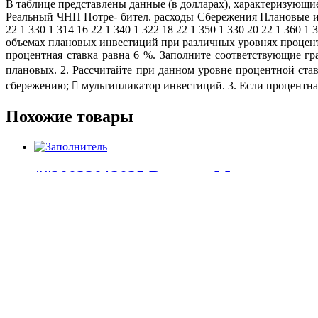
В таблице представлены данные (в долларах), характеризующ
Реальный ЧНП Потре- бител. расходы Сбережения Плановые инве
22 1 330 1 314 16 22 1 340 1 322 18 22 1 350 1 330 20 22 1 360 1
объемах плановых инвестиций при различных уровнях процентно
процентная ставка равна 6 %. Заполните соответствующие 
плановых. 2. Рассчитайте при данном уровне процентной ста
сбережению;  мультипликатор инвестиций. 3. Если процентна
Похожие товары
##20032012035 Вопрос: Международ
100,00
₽
В корзину
##20032012074 цена равновесия (Р1)
100,00
₽
В корзину