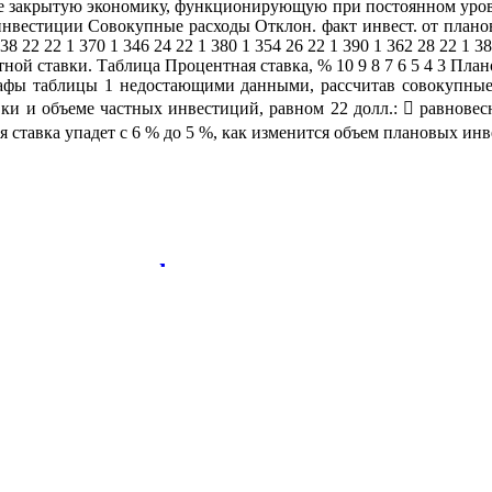
ие закрытую экономику, функционирующую при постоянном уровн
стиции Совокупные расходы Отклон. факт инвест. от планов. 1 
 338 22 22 1 370 1 346 24 22 1 380 1 354 26 22 1 390 1 362 28 22 
й ставки. Таблица Процентная ставка, % 10 9 8 7 6 5 4 3 Плано
графы таблицы 1 недостающими данными, рассчитав совокупные
вки и объеме частных инвестиций, равном 22 долл.:  равнов
я ставка упадет с 6 % до 5 %, как изменится объем плановых и
ные аспекты финансового менеджмента:
 на товар «А» составила 40 рублей,равно