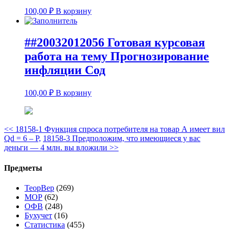
100,00
₽
В корзину
##20032012056 Готовая курсовая
работа на тему Прогнозирование
инфляции Сод
100,00
₽
В корзину
<<
18158-1 Функция спроса потребителя на товар А имеет вил
Qd = 6 – P,
18158-3 Предположим, что имеющиеся у вас
деньги — 4 млн. вы вложили
>>
Предметы
ТеорВер
(269)
МОР
(62)
ОФВ
(248)
Бухучет
(16)
Статистика
(455)