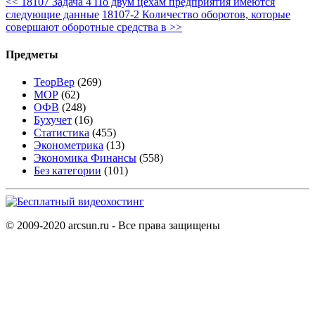
<<
18107 Задача 4 По двум цехам предприятия имеются
следующие данные
18107-2 Количество оборотов, которые
совершают оборотные средства в
>>
Предметы
ТеорВер
(269)
МОР
(62)
ОФВ
(248)
Бухучет
(16)
Статистика
(455)
Эконометрика
(13)
Экономика Финансы
(558)
Без категории
(101)
© 2009-2020 arcsun.ru - Все права защищены