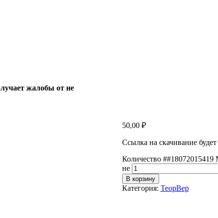
лучает жалобы от не
50,00
₽
Ссылка на скачивание будет
Количество ##18072015419 
не
В корзину
Категория:
ТеорВер