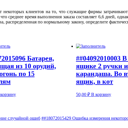
 некоторых клиентов на то, что служащие фирмы затрачивают
о среднее время выполнения заказа составляет 6,6 дней, однако
на, распределенная по нормальному закону, определите фактиче
72015096 Батарея,
##04092010003 В
ящая из 10 орудий,
ящике 2 ручки и
огонь по 15
карандаша. Во в
лям
ящик, в кот
 корзину
50,00
₽
В корзину
ение случайной ошиб
##18072015429 Ошибка измерения некоторо