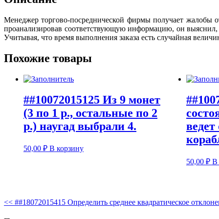
Менеджер торгово-посреднической фирмы получает жалобы от
проанализировав соответствующую информацию, он выяснил, чт
Учитывая, что время выполнения заказа есть случайная величи
Похожие товары
##10072015125 Из 9 монет
##100
(3 по 1 р., остальные по 2
состо
р.) наугад выбрали 4.
ведет 
кораб
50,00
₽
В корзину
50,00
₽
В
<<
##18072015415 Определить среднее квадратическое отклон