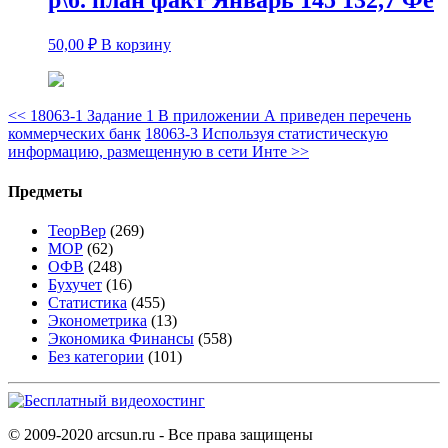
50,00
₽
В корзину
<<
18063-1 Задание 1 В приложении А приведен перечень
коммерческих банк
18063-3 Используя статистическую
информацию, размещенную в сети Инте
>>
Предметы
ТеорВер
(269)
МОР
(62)
ОФВ
(248)
Бухучет
(16)
Статистика
(455)
Эконометрика
(13)
Экономика Финансы
(558)
Без категории
(101)
© 2009-2020 arcsun.ru - Все права защищены