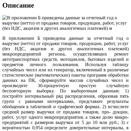
Описание
В приложении Б приведены данные за отчетный год о
выручке (нетто) от продажи товаров, продукции, работ, услуг
(без НДС, акцизов и других аналогичных платежей)
микропредприятий региона, осуществлявших ремонт
автотранспортных средств, мотоциклов, бытовых изделий и
предметов личного пользования. Используя таблицу
случайных чисел или их генератор, включенный в различные
статистические (математические) пакеты программ обработки
данных на ПК, сформируйте массив случайных чисел и
произведите 30-процентную простую случайную
бесповторную выборку. По выборочным данным: 1)
постройте интервальный ряд распределения, образовав пять
групп с равными интервалами, представьте результаты
обобщения в табличной и графической формах. 2) исчислите
средний размер выручки от продажи товаров, про- дукции,
работ, услуг одного микропредприятия, а также долю микро-
предприятий с размером выручки от 5 до 10 млн руб.; 3) с
вероятностью 0,954 определите доверительные интервалы, в