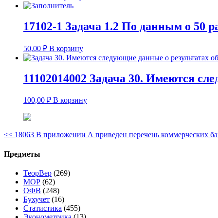
17102-1 Задача 1.2 По данным о 50 р
50,00
₽
В корзину
11102014002 Задача 30. Имеются сле
100,00
₽
В корзину
<<
18063 В приложении А приведен перечень коммерческих б
Предметы
ТеорВер
(269)
МОР
(62)
ОФВ
(248)
Бухучет
(16)
Статистика
(455)
Эконометрика
(13)