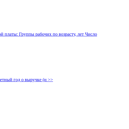
етный год о выручке (н
>>