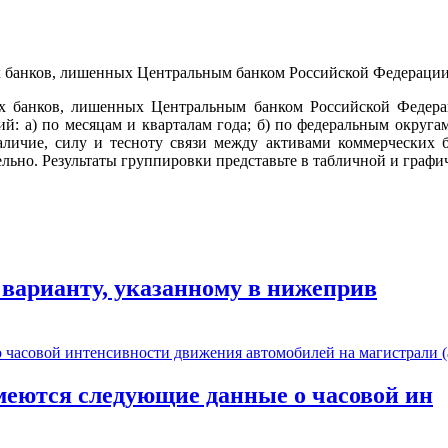
х банков, лишенных Центральным банком Российской Федерац
й: а) по месяцам и кварталам года; б) по федеральным округам
наличие, силу и тесноту связи между активами коммерческих 
тельно. Результаты группировки представьте в табличной и гра
у варианту, указанному в нижеприв
меются следующие данные о часовой ин