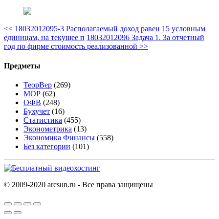
<<
18032012095-3 Располагаемый доход равен 15 условным
единицам, на текущее п
18032012096 Задача 1. За отчетный
год по фирме стоимость реализованной
>>
Предметы
ТеорВер
(269)
МОР
(62)
ОФВ
(248)
Бухучет
(16)
Статистика
(455)
Эконометрика
(13)
Экономика Финансы
(558)
Без категории
(101)
© 2009-2020 arcsun.ru - Все права защищены