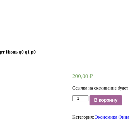
рт Июнь q0 q1 p0
200,00
₽
Ссылка на скачивание будет
Количество
В корзину
18032012053
Задача
1.
Категория:
Экономика Фин
Товары
Продано
Цена