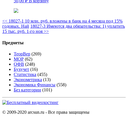
50,00
₽
В корзину
<<
18027-1 10 млн. руб. вложены в банк на 4 месяца под 15%
годовых. Най
18027-3 Имеются два обязательства: 1) уплатить
15 тыс. руб. 1-го ноя
>>
Предметы
ТеорВер
(269)
МОР
(62)
ОФВ
(248)
Бухучет
(16)
Статистика
(455)
Эконометрика
(13)
Экономика Финансы
(558)
Без категории
(101)
© 2009-2020 arcsun.ru - Все права защищены