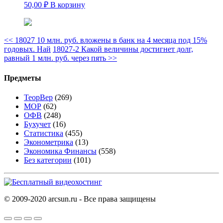
50,00
₽
В корзину
<<
18027 10 млн. руб. вложены в банк на 4 месяца под 15%
годовых. Най
18027-2 Какой величины достигнет долг,
равный 1 млн. руб. через пять
>>
Предметы
ТеорВер
(269)
МОР
(62)
ОФВ
(248)
Бухучет
(16)
Статистика
(455)
Эконометрика
(13)
Экономика Финансы
(558)
Без категории
(101)
© 2009-2020 arcsun.ru - Все права защищены