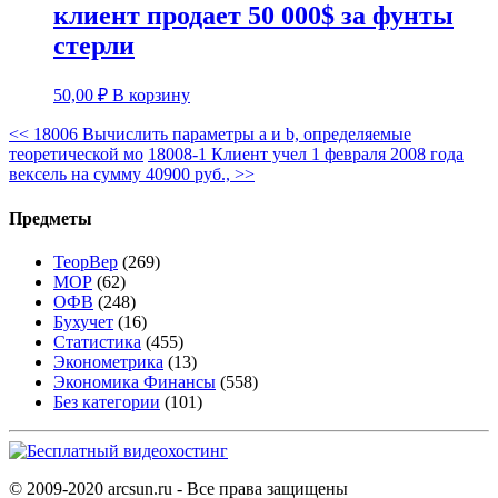
клиент продает 50 000$ за фунты
стерли
50,00
₽
В корзину
<<
18006 Вычислить параметры a и b, определяемые
теоретической мо
18008-1 Клиент учел 1 февраля 2008 года
вексель на сумму 40900 руб.,
>>
Предметы
ТеорВер
(269)
МОР
(62)
ОФВ
(248)
Бухучет
(16)
Статистика
(455)
Эконометрика
(13)
Экономика Финансы
(558)
Без категории
(101)
© 2009-2020 arcsun.ru - Все права защищены