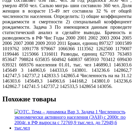
года составляет 634 тыс. чел. За год родилось 5050 чел ,
умерло 4950 чел. Сальзо мигра- шии составило 360 чел. Доля
женщин в возрасте 15-49 лет составила 32 % от общей
численности населения. Определить: 1) общие коэффициенты
рождаемости н смертности 2) специальный коэффициент
рождаемости. Задача 3 По имеющимся данным проведите
статистический анализ и сделайте выводы. Брачность и
разводимость в РФ Чис Годы 2000 2001 2002 2003 2004 2005
2006 2007 2008 2009 2010 2011 Браки, единиц 897327 1001589
1019762 1091778 979667 1066366 1113562 1262500 1179007
1199446 1215066 1316011 Разводы, единиц 627703 763493
853647 798824 635835 604942 640837 685910 703412 699430
639321 669376 населения 01.01, тыс. чел 146890,1 146303.6
145649 3 144963,6 144333,6 143801. 143236.6 142862,7
142747,5 142737,2 142833.5 142865.4 Численность на на 31.12
146303.6 145649,3 144963,6 144168,2 143801.0 143236,6
142862.7 142741.5 142737,2 142533,5 1428654 143056.
Похожие товары