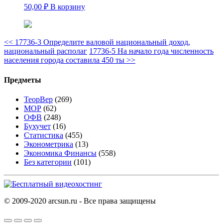
50,00
₽
В корзину
<<
17736-3 Определите валовой национальный доход,
национальный располаг
17736-5 На начало года численность
населения города составила 450 ты
>>
Предметы
ТеорВер
(269)
МОР
(62)
ОФВ
(248)
Бухучет
(16)
Статистика
(455)
Эконометрика
(13)
Экономика Финансы
(558)
Без категории
(101)
© 2009-2020 arcsun.ru - Все права защищены