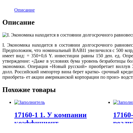
Описание
Описание
I. Экономика находится в состоянии долгосрочного равнов
Предположим, что номинальный ВABI1 увеличился с 500 млрд 
имеет вид: = 350+0,6 Y. инвестиции равны 150 ден. ед. Оп
утверждение: «Даже в условиях бума уровень безработицы бо
экономики. Операция «Новый русский» приобретает виллув Э
долл. Российский импортер вина берет кратко- срочный креди
приобрета- ет акции американской корпорации по произ- водс
Похожие товары
17160-1 1. У компании
17160
коэффициент
реализ
финансирования
проду