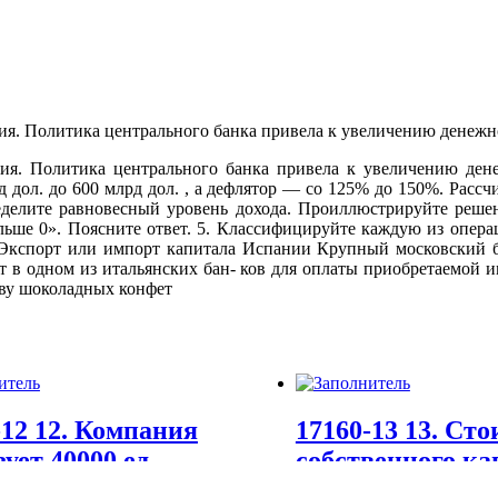
есия. Политика центрального банка привела к увеличению де
дол. до 600 млрд дол. , а дефлятор — со 125% до 150%. Рассчи
ределите равновесный уровень дохода. Проиллюстрируйте реше
льше 0». Поясните ответ. 5. Классифицируйте каждую из операц
кспорт или импорт капитала Испании Крупный московский бан
т в одном из итальянских бан- ков для оплаты приобретаемой 
тву шоколадных конфет
-12 12. Компания
17160-13 13. Ст
ует 40000 ед.
собственного ка
кции.
оценивается в 1