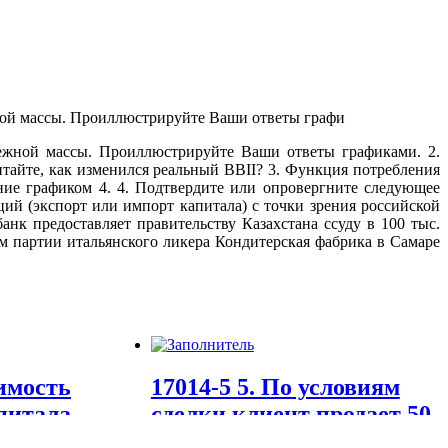
нежной массы. Проиллюстрируйте Ваши ответы графиками. 2.
тайте, как изменился реальный BBII? 3. Функция потребления
ние графиком 4. 4. Подтвердите или опровергните следующее
ий (экспорт или импорт капитала) с точки зрения российской
к предоставляет правительству Казахстана ссуду в 100 тыс.
им партии итальянского ликера Кондитерская фабрика в Самаре
оимость
17014-5 5. По условиям
питала
сделки клиент продает 50
6%, средн
000$ за фунты стерли