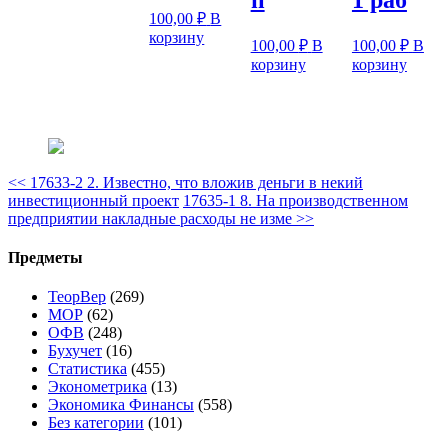
п
1 раб
100,00
₽
В
корзину
100,00
₽
В
100,00
₽
В
корзину
корзину
<<
17633-2 2. Известно, что вложив деньги в некий
инвестиционный проект
17635-1 8. На производственном
предприятии накладные расходы не изме
>>
Предметы
ТеорВер
(269)
МОР
(62)
ОФВ
(248)
Бухучет
(16)
Статистика
(455)
Эконометрика
(13)
Экономика Финансы
(558)
Без категории
(101)