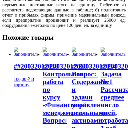
переменные постоянные итого на единицу Требуется: а)
рассчитать недостающие данные в таблице; б) подготовить
отчет о прибылях фирмы, применив маржинальный подход,
если предприятие производит и реализует 25000 ед.
оборудования ежегодно по цене 120 ден. ед. за единицу.
Похожие товары
##20032012038
##20032012068
##20032012034
##200320
Контрольная
Вопрос:
Задача
100,00
₽
В
работа
Содержание
№ 1
корзину
по
и
Рассчит
курсу
задачи
среднее
«Финансовый
управления
число
менеджмент»
реальными
дней,
Вопрос:
активами
отработ