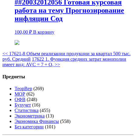
##20032012056 Готовая курсовая
работа на тему Прогнозирование
инфляции Сод
100,00
₽
В корзину
<<
17621-8 Объем реализации продукции за квартал 500 тыс.
руб. Средний
17622 1. Функция средних затрат монополии
имеет вид: AVC = 7 + Q,
>>
Предметы
ТеорВер
(269)
МОР
(62)
ОФВ
(248)
Бухучет
(16)
Статистика
(455)
Эконометрика
(13)
Экономика Финансы
(558)
Без категории
(101)