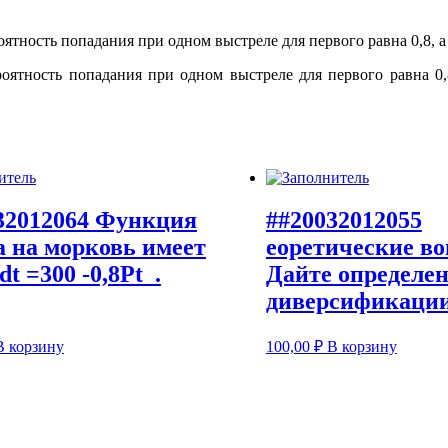
оятность попадания при одном выстреле для первого равна 0,8
32012064 Функция
##20032012055
а на морковь имеет
еоретические во
t =300 -0,8Pt .
Дайте определе
диверсификации
В корзину
100,00
₽
В корзину