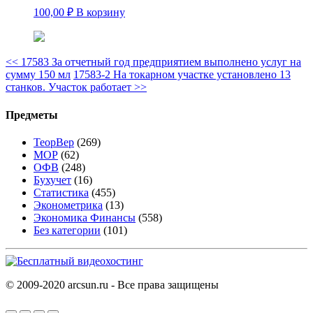
100,00
₽
В корзину
<<
17583 За отчетный год предприятием выполнено услуг на
сумму 150 мл
17583-2 На токарном участке установлено 13
станков. Участок работает
>>
Предметы
ТеорВер
(269)
МОР
(62)
ОФВ
(248)
Бухучет
(16)
Статистика
(455)
Эконометрика
(13)
Экономика Финансы
(558)
Без категории
(101)
© 2009-2020 arcsun.ru - Все права защищены