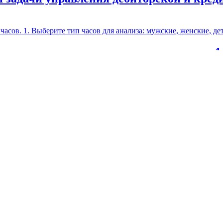
заняться маркетингом наручных часов. 1
имо найт
17561 1. Постройте уравнение линейной парной регрес