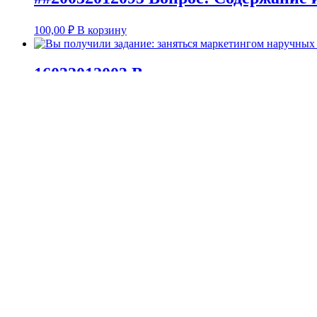
100,00
₽
В корзину
16032012003 Вы получили задание: 
300,00
₽
В корзину
<<
17556 А(5;3) В(-3;1) С(0;-5). Точка М середина ВС, необход
Предметы
ТеорВер
(269)
МОР
(62)
ОФВ
(248)
Бухучет
(16)
Статистика
(455)
Эконометрика
(13)
Экономика Финансы
(558)
Без категории
(101)