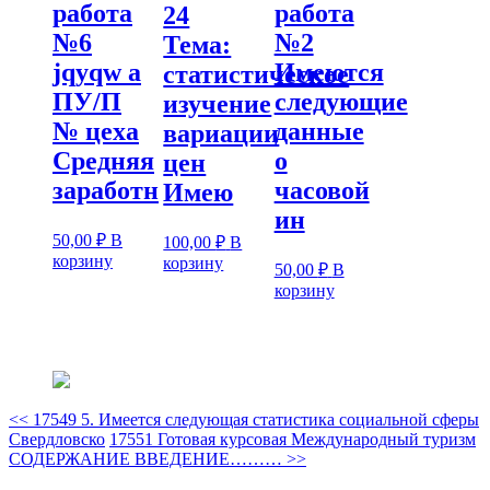
работа
работа
24
№6
№2
Тема:
jqyqw а
Имеются
статистическое
ПУ/П
следующие
изучение
№ цеха
данные
вариации
Средняя
о
цен
заработн
часовой
Имею
ин
50,00
₽
В
100,00
₽
В
корзину
корзину
50,00
₽
В
корзину
<<
17549 5. Имеется следующая статистика социальной сферы
Свердловско
17551 Готовая курсовая Международный туризм
СОДЕРЖАНИЕ ВВЕДЕНИЕ………
>>