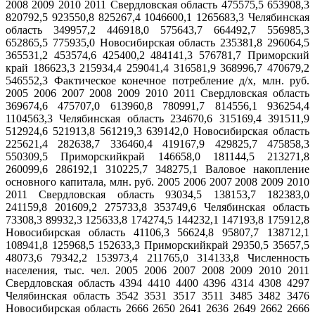
2008 2009 2010 2011 Свердловская область 475575,5 653908,3
820792,5 923550,8 825267,4 1046600,1 1265683,3 Челябинская
область 349957,2 446918,0 575643,7 664492,7 556985,3
652865,5 775935,0 Новосибирская область 235381,8 296064,5
365531,2 453574,6 425400,2 484141,3 576781,7 Приморский
край 186623,3 215934,4 259041,4 316581,9 368996,7 470679,2
546552,3 Фактическое конечное потребление д/х, млн. руб.
2005 2006 2007 2008 2009 2010 2011 Свердловская область
369674,6 475707,0 613960,8 780991,7 814556,1 936254,4
1104563,3 Челябинская область 234670,6 315169,4 391511,9
512924,6 521913,8 561219,3 639142,0 Новосибирская область
225621,4 282638,7 336460,4 419167,9 429825,7 475858,3
550309,5 Пpимоpскийкpай 146658,0 181144,5 213271,8
260099,6 286192,1 310225,7 348275,1 Валовое накопление
основного капитала, млн. руб. 2005 2006 2007 2008 2009 2010
2011 Свердловская область 93034,5 138153,7 182383,0
241159,8 201609,2 275733,8 353749,6 Челябинская область
73308,3 89932,3 125633,8 174274,5 144232,1 147193,8 175912,8
Новосибирская область 41106,3 56624,8 95807,7 138712,1
108941,8 125968,5 152633,3 Пpимоpскийкpай 29350,5 35657,5
48073,6 79342,2 153973,4 211765,0 314133,8 Численность
населения, тыс. чел. 2005 2006 2007 2008 2009 2010 2011
Свердловская область 4394 4410 4400 4396 4314 4308 4297
Челябинская область 3542 3531 3517 3511 3485 3482 3476
Новосибирская область 2666 2650 2641 2636 2649 2662 2666