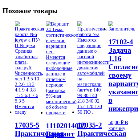
Похожие товары
17102-4
Задача
1.16
Согласн
своему
варианту
указанн
в
нижепр
50,00
₽
В
17035-5
17035-2
11102014009
корзину
Практическая
Практическая
Вариант