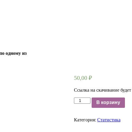
по одному из
50,00
₽
Ссылка на скачивание будет
Количество
В корзину
17538
Имеются
следующие
Категория:
Статистика
данные
о
товарообороте