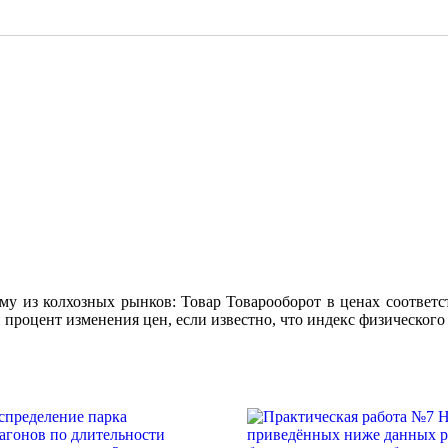
овощей
по
одному
из
у из колхозных рынков: Товар Товарооборот в ценах соответс
 процент изменения цен, если известно, что индекс физического