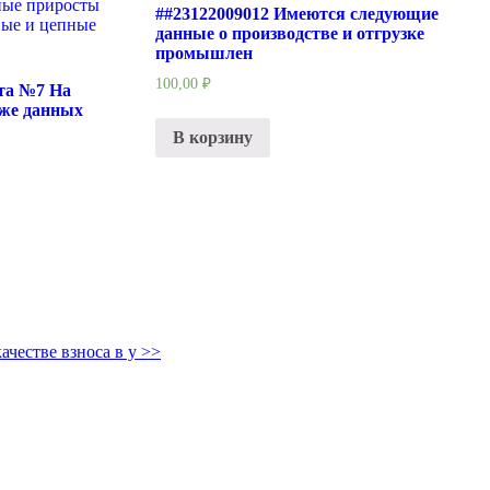
##23122009012 Имеются следующие
данные о производстве и отгрузке
промышлен
100,00
₽
ота №7 На
же данных
В корзину
ачестве взноса в у
>>