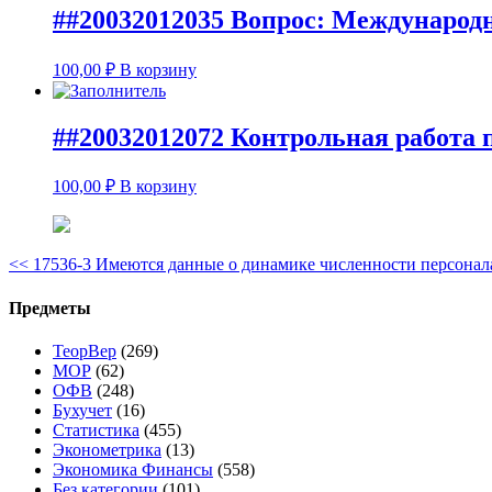
##20032012035 Вопрос: Международ
100,00
₽
В корзину
##20032012072 Контрольная работа
100,00
₽
В корзину
<<
17536-3 Имеются данные о динамике численности персонал
Предметы
ТеорВер
(269)
МОР
(62)
ОФВ
(248)
Бухучет
(16)
Статистика
(455)
Эконометрика
(13)
Экономика Финансы
(558)
Без категории
(101)