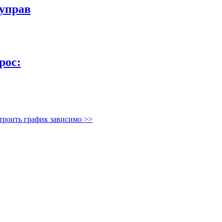
 управ
рос:
строить график зависимо
>>