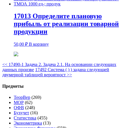
17013 Определите плановую
прибыль от реализации товарной
продукции
50,00
₽
В корзину
<<
17490-1 Задача 2. Задача 2.1. На основании следующих
данных произве
17492 Система ( ) ) задана следующей
двумерной таблицей вероятност
>>
Предметы
ТеорВер
(269)
МОР
(62)
ОФВ
(248)
Бухучет
(16)
Статистика
(455)
Эконометрика
(13)