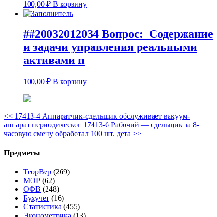
100,00
₽
В корзину
##20032012034 Вопрос: Содержание
и задачи управления реальными
активами п
100,00
₽
В корзину
<<
17413-4 Аппаратчик-сдельщик обслуживает вакуум-
аппарат периодическог
17413-6 Рабочий — сдельщик за 8-
часовую смену обработал 100 шт. дета
>>
Предметы
ТеорВер
(269)
МОР
(62)
ОФВ
(248)
Бухучет
(16)
Статистика
(455)
Эконометрика
(13)