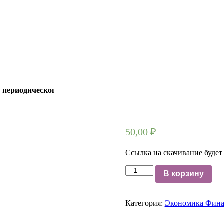
 периодическог
50,00
₽
Ссылка на скачивание будет
Количество
В корзину
17413-
4
Аппаратчик-
Категория:
Экономика Фин
сдельщик
обслуживает
вакуум-