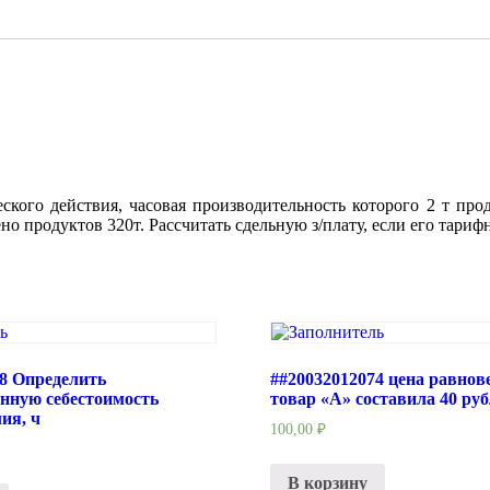
аппарат
периодическог
кого действия, часовая производительность которого 2 т проду
о продуктов 320т. Рассчитать сдельную з/плату, если его тарифна
08 Определить
##20032012074 цена равнове
енную себестоимость
товар «А» составила 40 ру
ия, ч
100,00
₽
В корзину