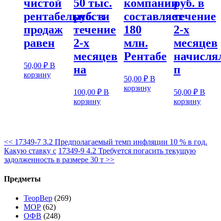
чистой
50 тыс.
компании
руб. в
рентабельности
руб. в
составляет
течение
продаж
течение
180
2-х
равен
2-х
млн.
месяцев
месяцев
Рентабе
начисля
50,00
₽
В
на
п
корзину
50,00
₽
В
корзину
100,00
₽
В
50,00
₽
В
корзину
корзину
<<
17349-7 3.2 Предполагаемый темп инфляции 10 % в год.
Какую ставку с
17349-9 4.2 Требуется погасить текущую
задолженность в размере 30 т
>>
Предметы
ТеорВер
(269)
МОР
(62)
ОФВ
(248)