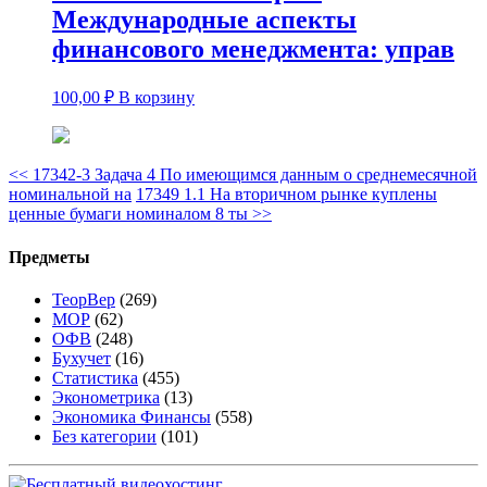
Международные аспекты
финансового менеджмента: управ
100,00
₽
В корзину
<<
17342-3 Задача 4 По имеющимся данным о среднемесячной
номинальной на
17349 1.1 На вторичном рынке куплены
ценные бумаги номиналом 8 ты
>>
Предметы
ТеорВер
(269)
МОР
(62)
ОФВ
(248)
Бухучет
(16)
Статистика
(455)
Эконометрика
(13)
Экономика Финансы
(558)
Без категории
(101)