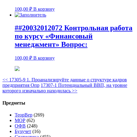
100,00
₽
В корзину
##20032012072 Контрольная работа
по курсу «Финансовый
менеджмент» Вопрос:
100,00
₽
В корзину
<<
17305-9 1. Проанализируйте данные о структуре кадров
предприятия Опр
17307-1 Потенциальный ВВП, на уровне
которого изначально находилась
>>
Предметы
ТеорВер
(269)
МОР
(62)
ОФВ
(248)
Бухучет
(16)
Статистика
(455)