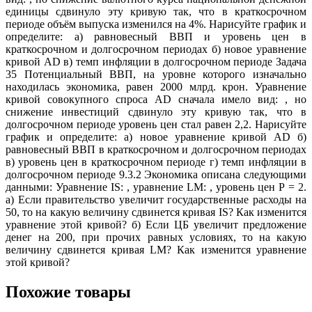
единицы сдвинуло эту кривую так, что в краткосрочном
периоде объём выпуска изменился на 4%. Нарисуйте график и
определите: а) равновесный ВВП и уровень цен в
краткосрочном и долгосрочном периодах б) новое уравнение
кривой AD в) темп инфляции в долгосрочном периоде Задача
35 Потенциальный ВВП, на уровне которого изначально
находилась экономика, равен 2000 млрд. крон. Уравнение
кривой совокупного спроса AD сначала имело вид: , но
снижение инвестиций сдвинуло эту кривую так, что в
долгосрочном периоде уровень цен стал равен 2,2. Нарисуйте
график и определите: а) новое уравнение кривой AD б)
равновесный ВВП в краткосрочном и долгосрочном периодах
в) уровень цен в краткосрочном периоде г) темп инфляции в
долгосрочном периоде 9.3.2 Экономика описана следующими
данными: Уравнение IS: , уравнение LM: , уровень цен Р = 2.
а) Если правительство увеличит государственные расходы на
50, то на какую величину сдвинется кривая IS? Как изменится
уравнение этой кривой? б) Если ЦБ увеличит предложение
денег на 200, при прочих равных условиях, то на какую
величину сдвинется кривая LM? Как изменится уравнение
этой кривой?
Похожие товары