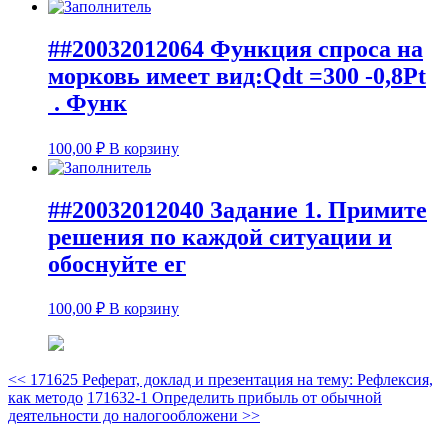
##20032012064 Функция спроса на
морковь имеет вид:Qdt =300 -0,8Pt
. Функ
100,00
₽
В корзину
##20032012040 Задание 1. Примите
решения по каждой ситуации и
обоснуйте ег
100,00
₽
В корзину
<<
171625 Реферат, доклад и презентация на тему: Рефлексия,
как методо
171632-1 Определить прибыль от обычной
деятельности до налогообложени
>>