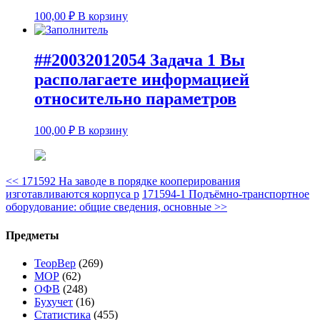
100,00
₽
В корзину
##20032012054 Задача 1 Вы
располагаете информацией
относительно параметров
100,00
₽
В корзину
<<
171592 На заводе в порядке кооперирования
изготавливаются корпуса р
171594-1 Подъёмно-транспортное
оборудование: общие сведения, основные
>>
Предметы
ТеорВер
(269)
МОР
(62)
ОФВ
(248)
Бухучет
(16)
Статистика
(455)