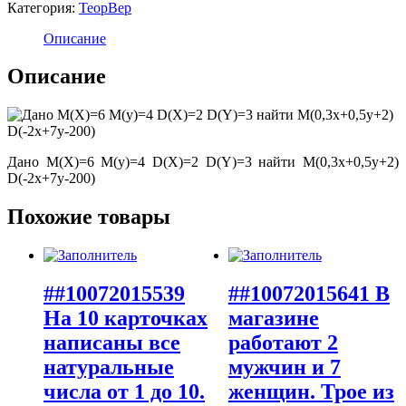
Категория:
ТеорВер
Описание
Описание
Дано М(Х)=6 М(у)=4 D(X)=2 D(Y)=3 найти М(0,3х+0,5у+2)
D(-2x+7y-200)
Похожие товары
##10072015539
##10072015641 В
На 10 карточках
магазине
написаны все
работают 2
натуральные
мужчин и 7
числа от 1 до 10.
женщин. Трое из