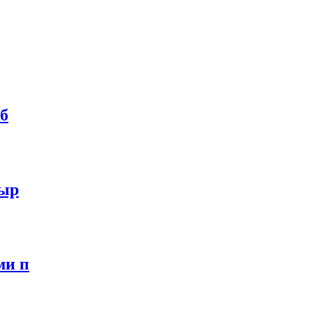
аб
Выр
ми п