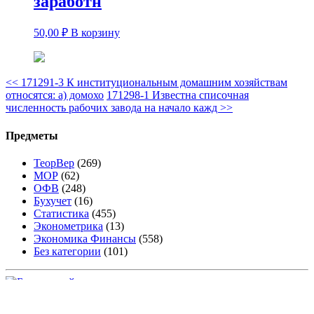
заработн
50,00
₽
В корзину
<<
171291-3 К институциональным домашним хозяйствам
относятся: а) домохо
171298-1 Известна списочная
численность рабочих завода на начало кажд
>>
Предметы
ТеорВер
(269)
МОР
(62)
ОФВ
(248)
Бухучет
(16)
Статистика
(455)
Эконометрика
(13)
Экономика Финансы
(558)
Без категории
(101)
© 2009-2020 arcsun.ru - Все права защищены