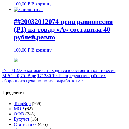
100,00
₽
В корзину
##20032012074 цена равновесия
(Р1) на товар «А» составила 40
рублей,равно
100,00
₽
В корзину
<<
171273 Экономика находится в состоянии равновесия,
МРС = 0,75. В ре
171280 19. Распределение рабочих
сборочного цеха по норме выработки
>>
Предметы
ТеорВер
(269)
МОР
(62)
ОФВ
(248)
Бухучет
(16)
Статистика
(455)