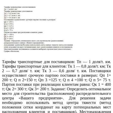
Тарифы транспортные для поставщиков: Тп — 1 доля/т. км.
Тарифы транспортные для клиентов: Тк 1 — 0,8 доля/т. км; Тк
2 — 0,7 доля/ т. км; Тк 3 — 0,6 доля/ т. км. Поставщики
осуществляют срочную партию поставки в размерах: Qп 1=
200 т; Q п 2=150 т; Qп 3 =125 т; Q п 4 =100 т; Q п 5= 75 т.
Партия поставки при реализации клиентам равна: Qк 1 = 400
т; Qк 2= 300 т; Qк 3= 200 т. Задание: Определить оптимальное
место для строительства (расположения) распределительного
центра «Вашего предприятия». Для решения задачи
необходимо использовать метод центра тяжести (метод
положения сетки координат на карту потенциальных мест
расположения клиентов и поставщиков). Местонахождения