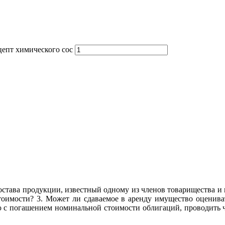
цепт химического сос
остава продукции, известный одному из членов товарищества и в
тоимости? 3. Может ли сдаваемое в аренду имущество оценива
ую с погашением номинальной стоимости облигаций, проводить 