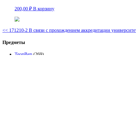
200,00
₽
В корзину
<<
171210-2 В связи с прохождением аккредитации университе
Предметы
ТеорВер
(269)
МОР
(62)
ОФВ
(248)
Бухучет
(16)
Статистика
(455)
Эконометрика
(13)
Экономика Финансы
(558)
Без категории
(101)
© 2009-2020 arcsun.ru - Все права защищены