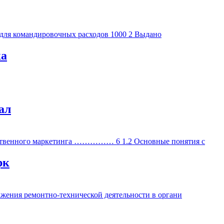
ка
ал
рк