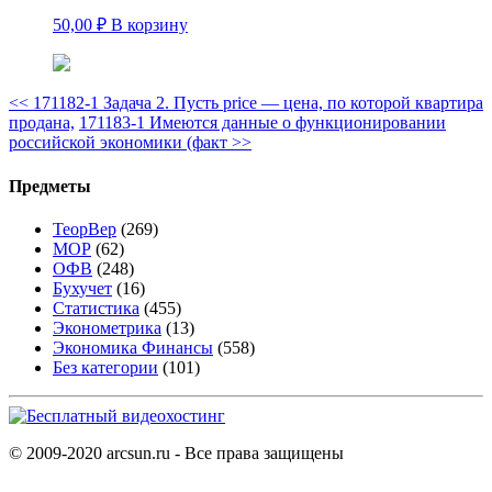
50,00
₽
В корзину
<<
171182-1 Задача 2. Пусть price — цена, по которой квартира
продана,
171183-1 Имеются данные о функционировании
российской экономики (факт
>>
Предметы
ТеорВер
(269)
МОР
(62)
ОФВ
(248)
Бухучет
(16)
Статистика
(455)
Эконометрика
(13)
Экономика Финансы
(558)
Без категории
(101)
© 2009-2020 arcsun.ru - Все права защищены